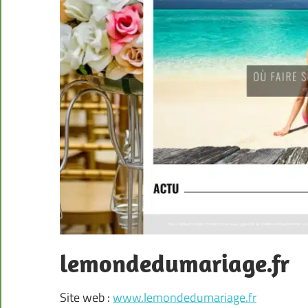
lemondedumariage.fr
Site web :
www.lemondedumariage.fr