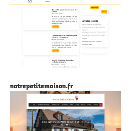
notrepetitemaison.fr