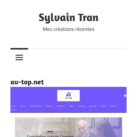
Skip
to
Sylvain Tran
content
Mes créations récentes
au-top.net